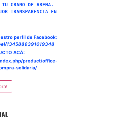
 TU GRANO DE ARENA.
JOR TRANSPARENCIA EN 
estro perfil de Facebook:
reel/1345889391019348
UCTO ACÁ:
/index.php/product/office-
mpra-solidaria/
ora!
INAL