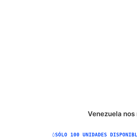
OS
TIENDA
PROGRAMAS
SERVICIO TÉCNICO
BLOG
Venezuela nos 
◊
SÓLO 100 UNIDADES DISPONIBL