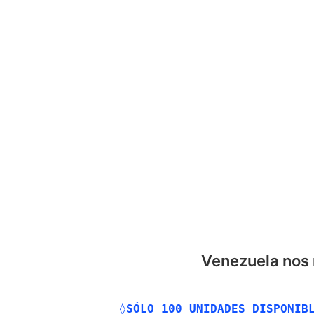
OS
TIENDA
PROGRAMAS
SERVICIO TÉCNICO
BLOG
Venezuela nos 
◊
SÓLO 100 UNIDADES DISPONIBL