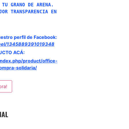
 TU GRANO DE ARENA.
JOR TRANSPARENCIA EN 
estro perfil de Facebook:
reel/1345889391019348
UCTO ACÁ:
/index.php/product/office-
mpra-solidaria/
ora!
INAL