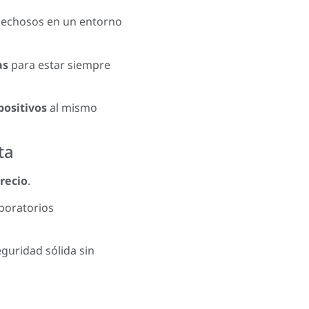
spechosos en un entorno
as
para estar siempre
positivos
al mismo
ta
precio
.
boratorios
guridad sólida sin